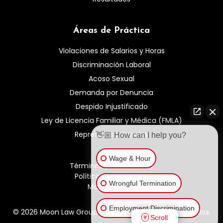
Áreas de Práctica
Violaciones de Salarios y Horas
Discriminación Laboral
Acoso Sexual
Demanda por Denuncia
Despido Injustificado
Ley de Licencia Familiar y Médica (FMLA)
Represalias Laborales
👋🏼 How can I help you?
Wage & Hour
Términos y Condiciones
Política de Privacidad
Wrongful Termination
Mapa del Sitio
Employment Discrimination
© 2026 Moon Law Group. Todos los derechos reservados.
Scroll