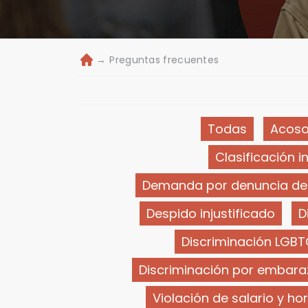
→
Preguntas frecuentes
Ini
ci
o
Todas
Acoso
Clasificación 
Demanda por denuncia de 
Despido injustificado
D
Discriminación LGBT
Discriminación por embara
Violación de salario y ho