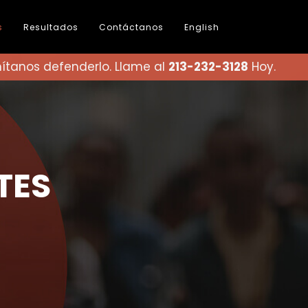
s
Resultados
Contáctanos
English
ítanos defenderlo. Llame al
213-232-3128
Hoy.
TES