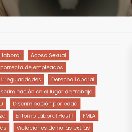
 laboral
Acoso Sexual
incorrecta de empleados
irregularidades
Derecho Laboral
iscriminación en el lugar de trabajo
Q
Discriminación por edad
zo
Entorno Laboral Hostil
FMLA
ras
Violaciones de horas extras