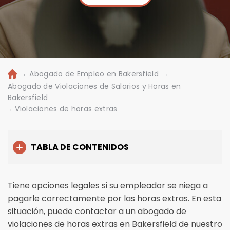
→
Abogado de Empleo en Bakersfield
→
Ini
ci
Abogado de Violaciones de Salarios y Horas en
o
Bakersfield
→
Violaciones de horas extras
TABLA DE CONTENIDOS
Tiene opciones legales si su empleador se niega a
pagarle correctamente por las horas extras. En esta
situación, puede contactar a un abogado de
violaciones de horas extras en Bakersfield de nuestro