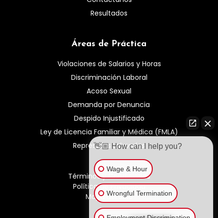
Resultados
Áreas de Práctica
Violaciones de Salarios y Horas
Discriminación Laboral
Acoso Sexual
Demanda por Denuncia
Despido Injustificado
Ley de Licencia Familiar y Médica (FMLA)
Represalias Laborales
👋🏼 How can I help you?
Wage & Hour
Términos y Condiciones
Política de Privacidad
Wrongful Termination
Mapa del Sitio
Employment Discrimination