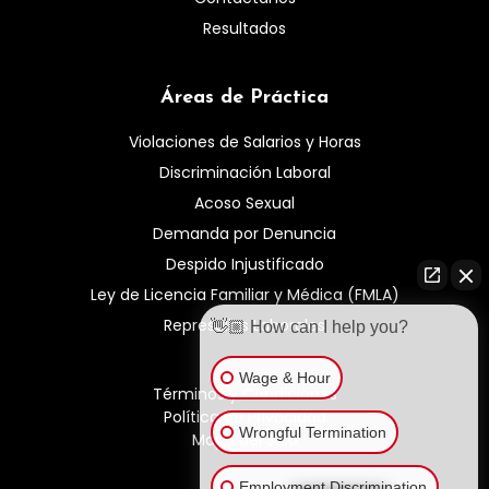
Resultados
Áreas de Práctica
Violaciones de Salarios y Horas
Discriminación Laboral
Acoso Sexual
Demanda por Denuncia
Despido Injustificado
Ley de Licencia Familiar y Médica (FMLA)
Represalias Laborales
👋🏼 How can I help you?
Wage & Hour
Términos y Condiciones
Política de Privacidad
Wrongful Termination
Mapa del Sitio
Employment Discrimination