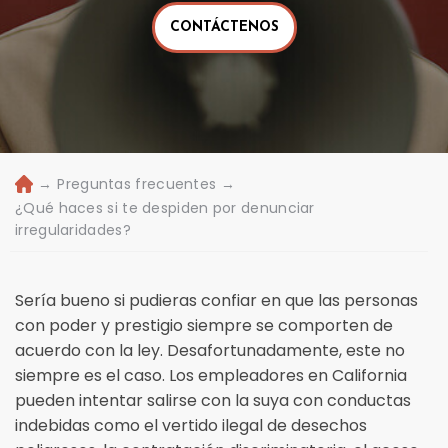
CONTÁCTENOS
→
Preguntas frecuentes
→
Ini
ci
¿Qué haces si te despiden por denunciar
o
irregularidades?
Sería bueno si pudieras confiar en que las personas
con poder y prestigio siempre se comporten de
acuerdo con la ley. Desafortunadamente, este no
siempre es el caso. Los empleadores en California
pueden intentar salirse con la suya con conductas
indebidas como el vertido ilegal de desechos