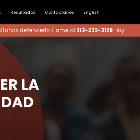
s
Resultados
Contáctanos
English
ítanos defenderlo. Llame al
213-232-3128
Hoy.
ER LA
EDAD