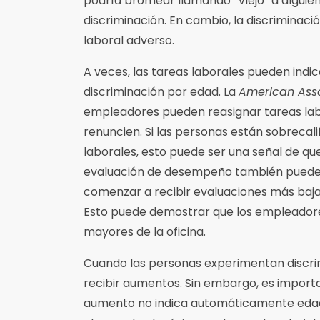
podría bromear llamando “Viejo” a alguie
discriminación. En cambio, la discrimina
laboral adverso.
A veces, las tareas laborales pueden ind
discriminación por edad. La
American Asso
empleadores pueden reasignar tareas lab
renuncien. Si las personas están sobrecal
laborales, esto puede ser una señal de 
evaluación de desempeño también pueden 
comenzar a recibir evaluaciones más baj
Esto puede demostrar que los empleadore
mayores de la oficina.
Cuando las personas experimentan discrim
recibir aumentos. Sin embargo, es importa
aumento no indica automáticamente edad