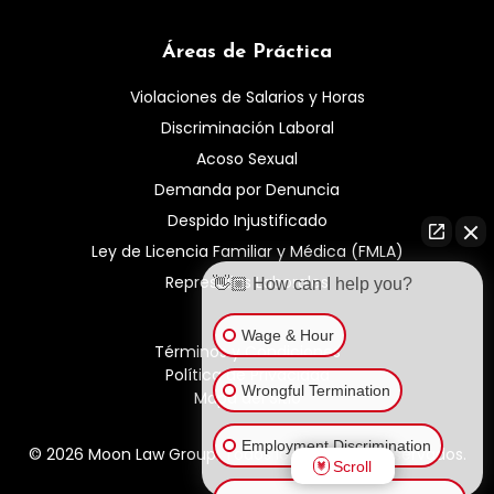
Áreas de Práctica
Violaciones de Salarios y Horas
Discriminación Laboral
Acoso Sexual
Demanda por Denuncia
Despido Injustificado
Ley de Licencia Familiar y Médica (FMLA)
Represalias Laborales
👋🏼 How can I help you?
Wage & Hour
Términos y Condiciones
Política de Privacidad
Wrongful Termination
Mapa del Sitio
Employment Discrimination
© 2026 Moon Law Group. Todos los derechos reservados.
Scroll