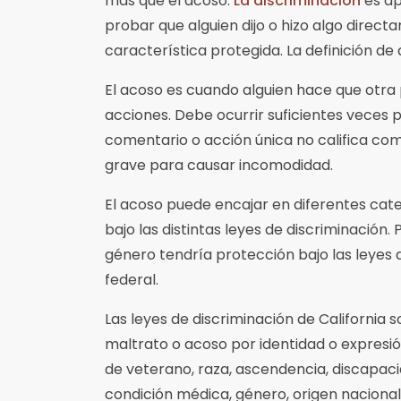
más que el acoso.
La discriminación
es ap
probar que alguien dijo o hizo algo direc
característica protegida. La definición de
El acoso es cuando alguien hace que otra
acciones. Debe ocurrir suficientes veces 
comentario o acción única no califica co
grave para causar incomodidad.
El acoso puede encajar en diferentes cat
bajo las distintas leyes de discriminación.
género tendría protección bajo las leyes d
federal.
Las leyes de discriminación de California 
maltrato o acoso por identidad o expresió
de veterano, raza, ascendencia, discapacida
condición médica, género, origen nacional