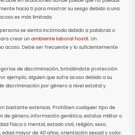
licable en situaciones donde puede que no puedas
tamente hacia ti para mostrar su sesgo debido a una
 acoso es más limitada.
 persona se sienta incómoda debido a palabras o
para crear un
ambiente laboral hostil
. Un
mo acoso. Debe ser frecuente y lo suficientemente
egorías de discriminación, brindándote protección
 Por ejemplo, alguien que sufre acoso debido a su
e discriminación por género a nivel estatal y
son bastante extensas. Prohíben cualquier tipo de
n de género, información genética, estatus militar o
d física o mental, estado civil, religión, sexo,
, edad mayor de 40 años, orientación sexual y color.