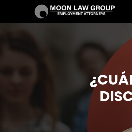
¿CUÁL
DIS