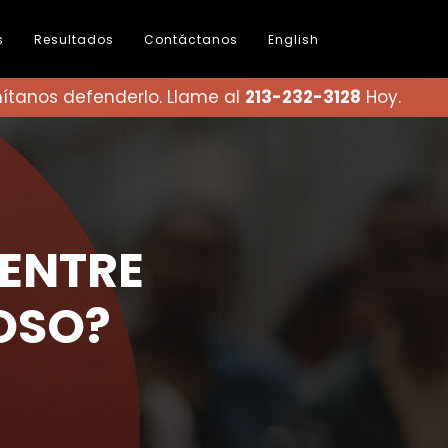
s
Resultados
Contáctanos
English
ítanos defenderlo. Llame al
213-232-3128
Hoy.
 ENTRE
OSO?